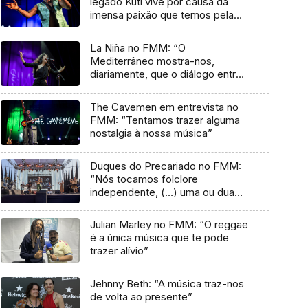
legado Kuti vive por causa da
imensa paixão que temos pela
música”
La Niña no FMM: “O
Mediterrâneo mostra-nos,
diariamente, que o diálogo entre
culturas nunca acaba”
The Cavemen em entrevista no
FMM: “Tentamos trazer alguma
nostalgia à nossa música”
Duques do Precariado no FMM:
“Nós tocamos folclore
independente, (…) uma ou duas
músicas tradicionais do futuro”
Julian Marley no FMM: “O reggae
é a única música que te pode
trazer alívio”
Jehnny Beth: “A música traz-nos
de volta ao presente”