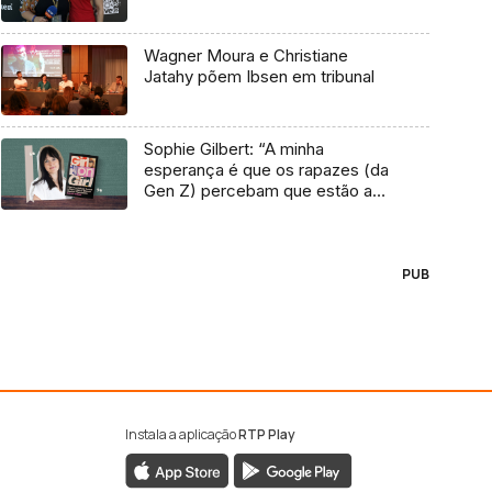
Wagner Moura e Christiane
Jatahy põem Ibsen em tribunal
Sophie Gilbert: “A minha
esperança é que os rapazes (da
Gen Z) percebam que estão a
vender-lhes uma mentira”
PUB
Instala a aplicação
RTP Play