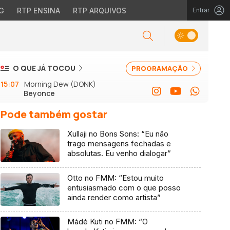
G
RTP ENSINA
RTP ARQUIVOS
Entrar
O QUE JÁ TOCOU
PROGRAMAÇÃO
15:07
Morning Dew (DONK)
Beyonce
Pode também gostar
Xullaji no Bons Sons: “Eu não
trago mensagens fechadas e
absolutas. Eu venho dialogar”
Otto no FMM: “Estou muito
entusiasmado com o que posso
ainda render como artista”
Mádé Kuti no FMM: “O