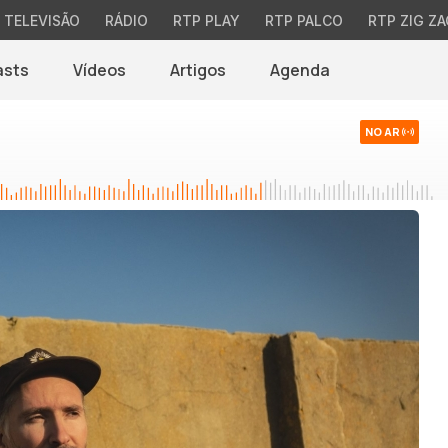
TELEVISÃO
RÁDIO
RTP PLAY
RTP PALCO
RTP ZIG ZA
asts
Vídeos
Artigos
Agenda
NO AR