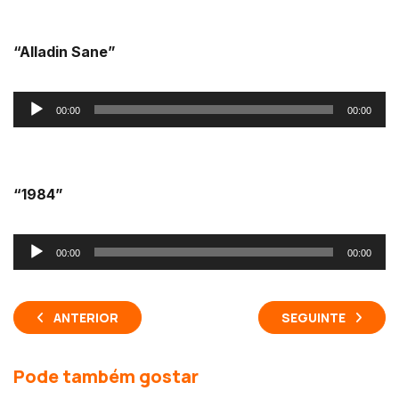
áudio
“Alladin Sane”
Reprodutor
00:00
00:00
de
áudio
“1984”
Reprodutor
00:00
00:00
de
áudio
ANTERIOR
SEGUINTE
Pode também gostar