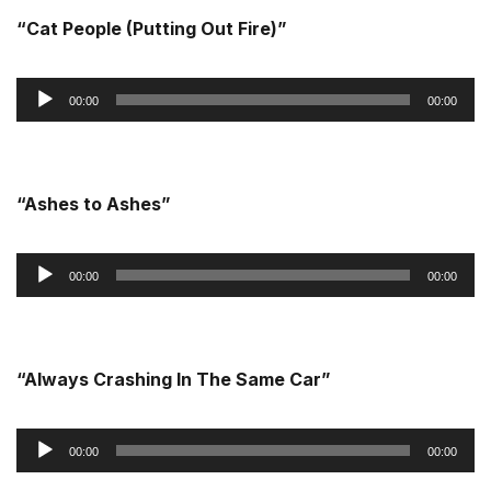
“Cat People (Putting Out Fire)”
Reprodutor
00:00
00:00
de
áudio
“Ashes to Ashes”
Reprodutor
00:00
00:00
de
áudio
“Always Crashing In The Same Car”
Reprodutor
00:00
00:00
de