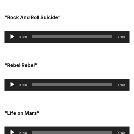
áudio
“Rock And Roll Suicide”
Reprodutor
00:00
00:00
de
áudio
“Rebel Rebel”
Reprodutor
00:00
00:00
de
áudio
“Life on Mars”
Reprodutor
00:00
00:00