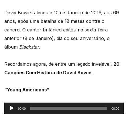
David Bowie faleceu a 10 de Janeiro de 2016, aos 69
anos, após uma batalha de 18 meses contra o
cancro. O cantor britânico editou na sexta-feira
anterior (8 de Janeiro), dia do seu aniversário, o
álbum
Blackstar
.
Recordamos agora, de entre um legado invejável,
20
Canções Com História de David Bowie
.
“Young Americans”
Reprodutor
00:00
00:00
de
áudio