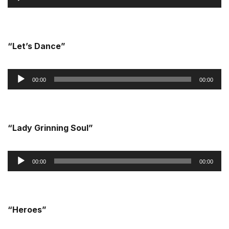
de
áudio
“Let’s Dance”
Reprodutor
00:00
00:00
de
áudio
“Lady Grinning Soul”
Reprodutor
00:00
00:00
de
áudio
“Heroes”