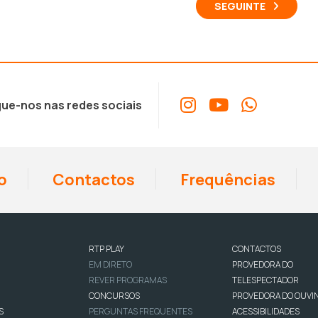
SEGUINTE
ue-nos nas redes sociais
o
Contactos
Frequências
RTP PLAY
CONTACTOS
EM DIRETO
PROVEDORA DO
REVER PROGRAMAS
TELESPECTADOR
CONCURSOS
PROVEDORA DO OUVI
S
PERGUNTAS FREQUENTES
ACESSIBILIDADES