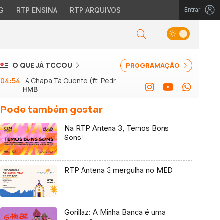
G
RTP ENSINA
RTP ARQUIVOS
Entrar
O QUE JÁ TOCOU
PROGRAMAÇÃO
04:54
A Chapa Tá Quente (ft. Pedro
HMB
Abrunhosa)
Pode também gostar
Na RTP Antena 3, Temos Bons
Sons!
RTP Antena 3 mergulha no MED
Gorillaz: A Minha Banda é uma