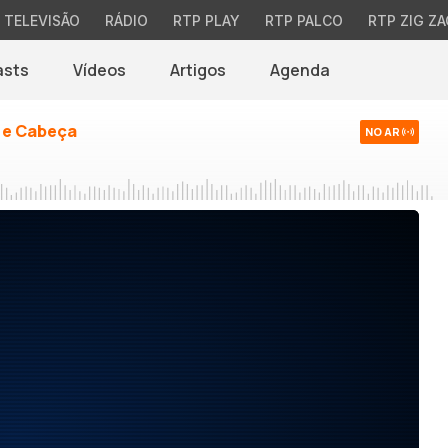
TELEVISÃO
RÁDIO
RTP PLAY
RTP PALCO
RTP ZIG ZA
asts
Vídeos
Artigos
Agenda
 e Cabeça
NO AR