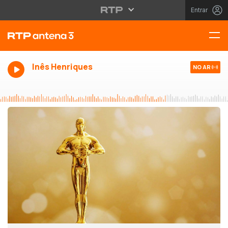
Entrar
Inês Henriques
NO AR