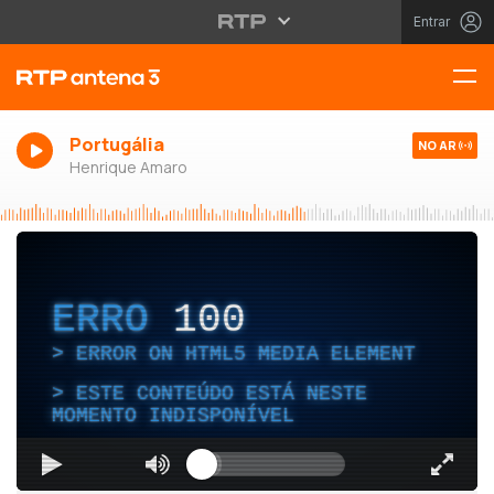
Entrar
Portugália
NO AR
Henrique Amaro
ERRO
100
ERROR ON HTML5 MEDIA ELEMENT
ESTE CONTEÚDO ESTÁ NESTE
MOMENTO INDISPONÍVEL