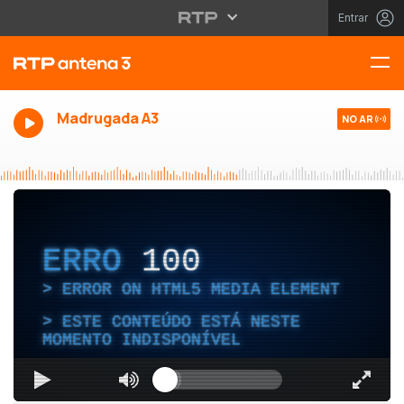
Entrar
Madrugada A3
NO AR
ERRO
100
ERROR ON HTML5 MEDIA ELEMENT
ESTE CONTEÚDO ESTÁ NESTE
MOMENTO INDISPONÍVEL