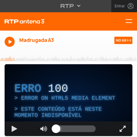
Entrar
Madrugada A3
NO AR
ERRO
100
ERROR ON HTML5 MEDIA ELEMENT
ESTE CONTEÚDO ESTÁ NESTE
MOMENTO INDISPONÍVEL