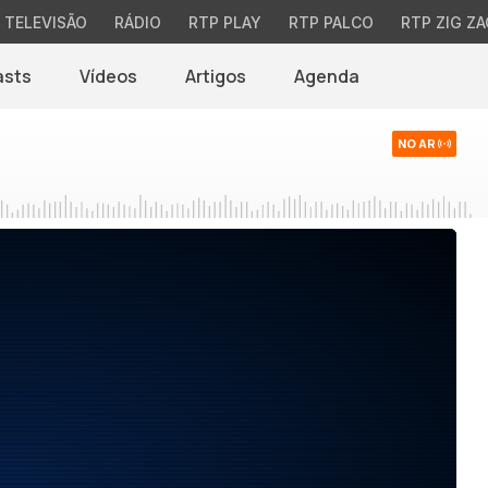
TELEVISÃO
RÁDIO
RTP PLAY
RTP PALCO
RTP ZIG ZA
asts
Vídeos
Artigos
Agenda
NO AR