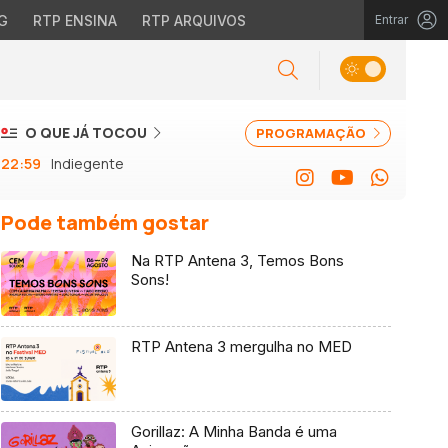
G
RTP ENSINA
RTP ARQUIVOS
Entrar
O QUE JÁ TOCOU
PROGRAMAÇÃO
22:59
Indiegente
Pode também gostar
Na RTP Antena 3, Temos Bons
Sons!
RTP Antena 3 mergulha no MED
Gorillaz: A Minha Banda é uma