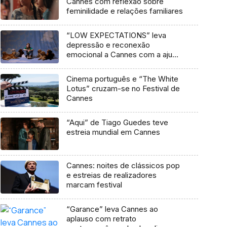
Cannes com reflexão sobre
feminilidade e relações familiares
“LOW EXPECTATIONS” leva
depressão e reconexão
emocional a Cannes com a ajuda
de girl in red
Cinema português e “The White
Lotus” cruzam-se no Festival de
Cannes
“Aqui” de Tiago Guedes teve
estreia mundial em Cannes
Cannes: noites de clássicos pop
e estreias de realizadores
marcam festival
“Garance” leva Cannes ao
aplauso com retrato