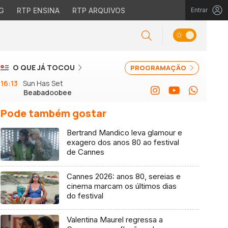
G
RTP ENSINA
RTP ARQUIVOS
Entrar
O QUE JÁ TOCOU
PROGRAMAÇÃO
16:13
Sun Has Set
Beabadoobee
Pode também gostar
Bertrand Mandico leva glamour e
exagero dos anos 80 ao festival
de Cannes
Cannes 2026: anos 80, sereias e
cinema marcam os últimos dias
do festival
Valentina Maurel regressa a