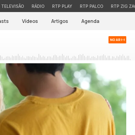
TELEVISÃO
RÁDIO
RTP PLAY
RTP PALCO
RTP ZIG ZA
asts
Vídeos
Artigos
Agenda
NO AR