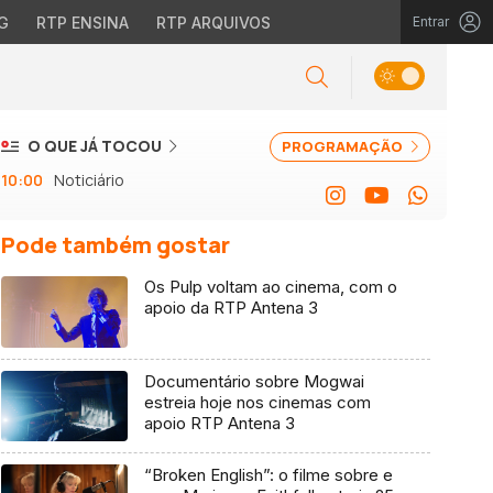
G
RTP ENSINA
RTP ARQUIVOS
Entrar
O QUE JÁ TOCOU
PROGRAMAÇÃO
10:00
Noticiário
Pode também gostar
Os Pulp voltam ao cinema, com o
apoio da RTP Antena 3
Documentário sobre Mogwai
estreia hoje nos cinemas com
apoio RTP Antena 3
“Broken English”: o filme sobre e