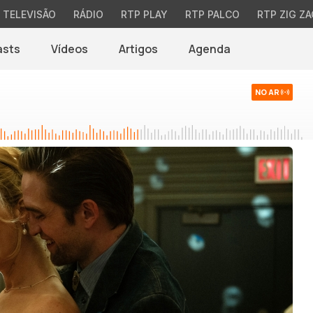
TELEVISÃO
RÁDIO
RTP PLAY
RTP PALCO
RTP ZIG ZA
asts
Vídeos
Artigos
Agenda
NO AR