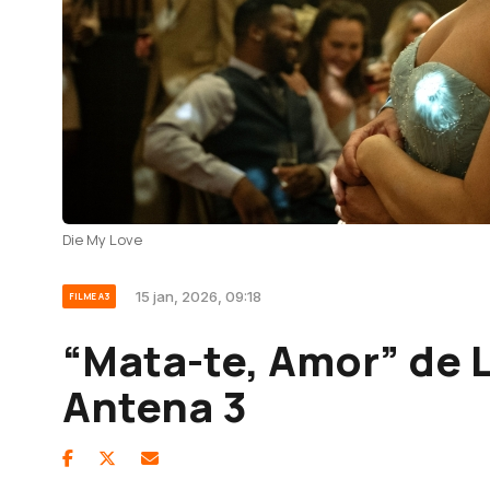
Die My Love
15 jan, 2026, 09:18
FILME A3
“Mata-te, Amor” de 
Antena 3