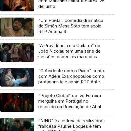
com Marianne Faithfull estreia 25
de junho
“Um Poeta”: comédia dramática
de Simón Mesa Soto tem apoio
RTP Antena 3
“A Providência e a Guitarra” de
João Nicolau tem uma série de
sessões especiais marcadas
“O Acidente com o Piano” conta
com Adèle Exarchopoulos como
protagonista e apoio RTP Antena
3
“Projeto Global” de Ivo Ferreira
mergulha em Portugal no
rescaldo da Revolução de Abril
“NINO” é a estreia da realizadora
francesa Pauline Loquès e tem