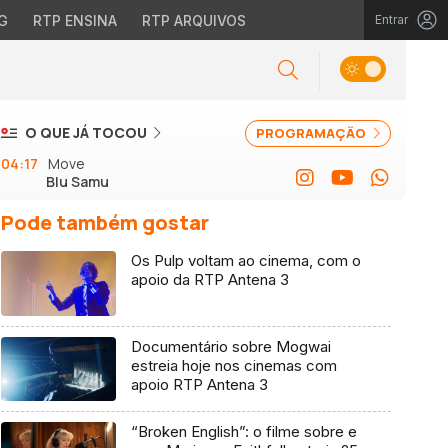
G
RTP ENSINA
RTP ARQUIVOS
Entrar
O QUE JÁ TOCOU
PROGRAMAÇÃO
04:17
Move
Blu Samu
Pode também gostar
Os Pulp voltam ao cinema, com o
apoio da RTP Antena 3
Documentário sobre Mogwai
estreia hoje nos cinemas com
apoio RTP Antena 3
“Broken English”: o filme sobre e