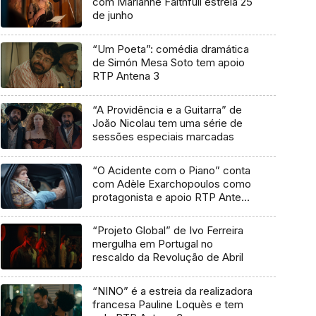
com Marianne Faithfull estreia 25
de junho
“Um Poeta”: comédia dramática
de Simón Mesa Soto tem apoio
RTP Antena 3
“A Providência e a Guitarra” de
João Nicolau tem uma série de
sessões especiais marcadas
“O Acidente com o Piano” conta
com Adèle Exarchopoulos como
protagonista e apoio RTP Antena
3
“Projeto Global” de Ivo Ferreira
mergulha em Portugal no
rescaldo da Revolução de Abril
“NINO” é a estreia da realizadora
francesa Pauline Loquès e tem