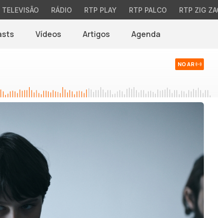
TELEVISÃO
RÁDIO
RTP PLAY
RTP PALCO
RTP ZIG ZA
asts
Vídeos
Artigos
Agenda
NO AR