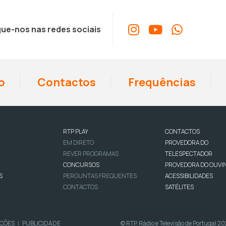
ue-nos nas redes sociais
o
Contactos
Frequências
RTP PLAY
CONTACTOS
EM DIRETO
PROVEDORA DO
REVER PROGRAMAS
TELESPECTADOR
CONCURSOS
PROVEDORA DO OUVI
S
PERGUNTAS FREQUENTES
ACESSIBILIDADES
CONTACTOS
SATÉLITES
IÇÕES
PUBLICIDADE
© RTP, Rádio e Televisão de Portugal 2
|