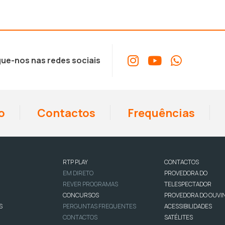
ue-nos nas redes sociais
o
Contactos
Frequências
RTP PLAY
CONTACTOS
EM DIRETO
PROVEDORA DO
REVER PROGRAMAS
TELESPECTADOR
CONCURSOS
PROVEDORA DO OUVI
S
PERGUNTAS FREQUENTES
ACESSIBILIDADES
CONTACTOS
SATÉLITES