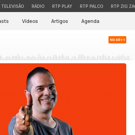
TELEVISÃO
RÁDIO
RTP PLAY
RTP PALCO
RTP ZIG ZA
asts
Vídeos
Artigos
Agenda
NO AR