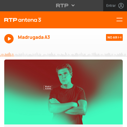
Entrar
Madrugada A3
NO AR