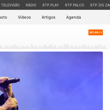
TELEVISÃO
RÁDIO
RTP PLAY
RTP PALCO
RTP ZIG ZA
asts
Vídeos
Artigos
Agenda
NO AR