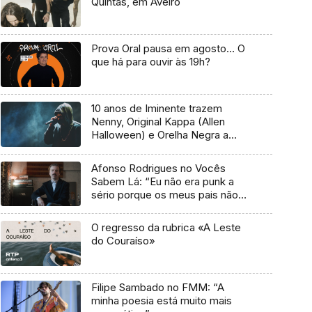
Quintas, em Aveiro
Prova Oral pausa em agosto… O
que há para ouvir às 19h?
10 anos de Iminente trazem
Nenny, Original Kappa (Allen
Halloween) e Orelha Negra a
Marvila
Afonso Rodrigues no Vocês
Sabem Lá: “Eu não era punk a
sério porque os meus pais não
me deixavam”
O regresso da rubrica «A Leste
do Couraíso»
Filipe Sambado no FMM: “A
minha poesia está muito mais