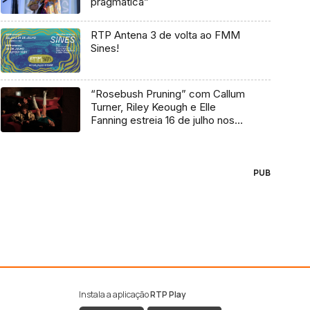
pragmática”
RTP Antena 3 de volta ao FMM
Sines!
“Rosebush Pruning” com Callum
Turner, Riley Keough e Elle
Fanning estreia 16 de julho nos
cinemas
PUB
Instala a aplicação
RTP Play