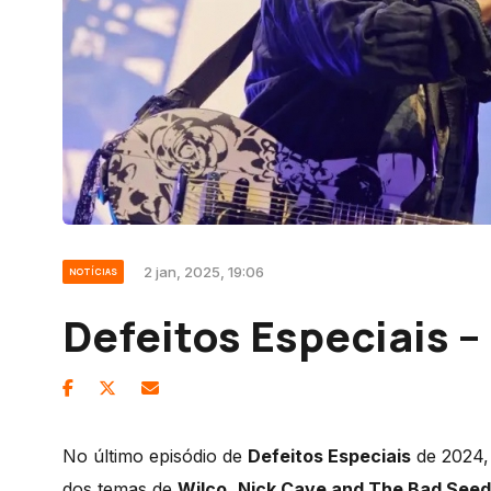
2 jan, 2025, 19:06
NOTÍCIAS
Defeitos Especiais –
No último episódio de
Defeitos Especiais
de 2024, 
dos temas de
Wilco
,
Nick Cave and The Bad See