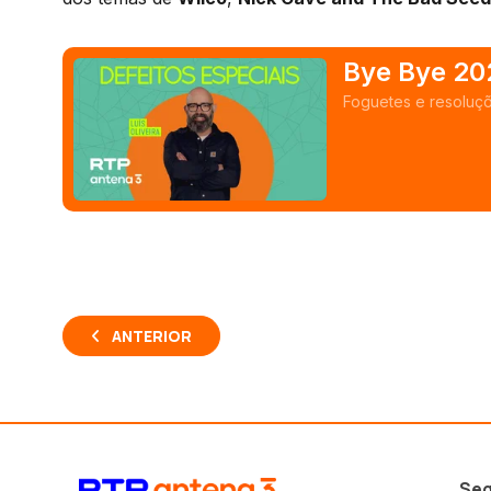
Bye Bye 20
Foguetes e resoluçõ
ANTERIOR
Seg