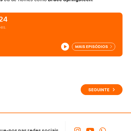
24
es.
MAIS EPISÓDIOS
SEGUINTE
ue-nos nas redes sociais