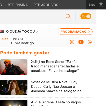
G
RTP ENSINA
RTP ARQUIVOS
Entrar
O QUE JÁ TOCOU
PROGRAMAÇÃO
18:33
The Cure
Olivia Rodrigo
Pode também gostar
Xullaji no Bons Sons: “Eu não
trago mensagens fechadas e
absolutas. Eu venho dialogar”
Sexta da Música Nova: Lucy
Dacus, Carly Rae Jepsen e
Alabama Shakes na seleção de 7
de agosto
A RTP Antena 3 está no Vagos