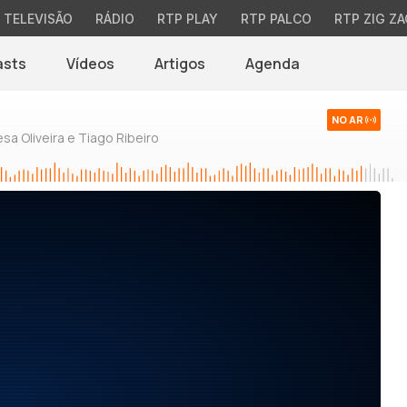
TELEVISÃO
RÁDIO
RTP PLAY
RTP PALCO
RTP ZIG ZA
asts
Vídeos
Artigos
Agenda
NO AR
sa Oliveira e Tiago Ribeiro