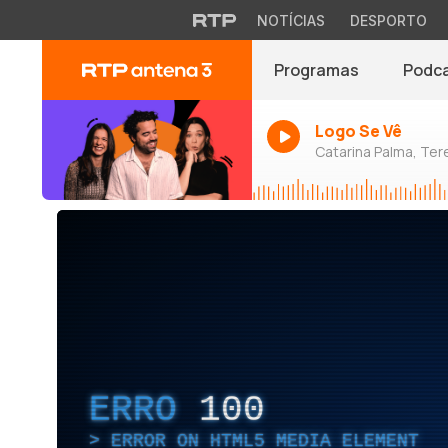
NOTÍCIAS
DESPORTO
Programas
Podc
Logo Se Vê
Catarina Palma, Tere
ERRO
100
ERROR ON HTML5 MEDIA ELEMENT