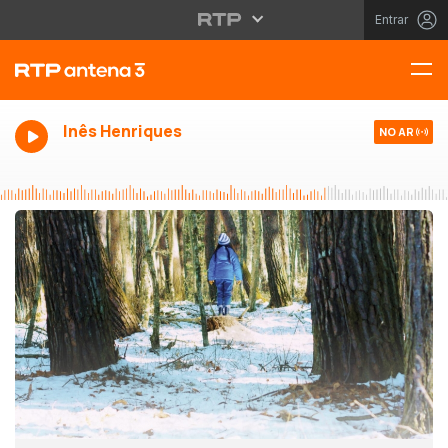
Entrar
Inês Henriques
NO AR