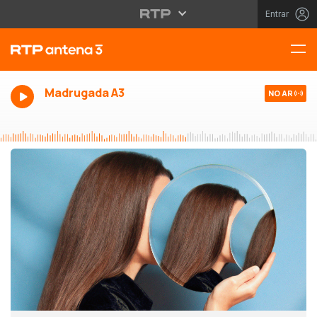
Entrar
Madrugada A3
NO AR