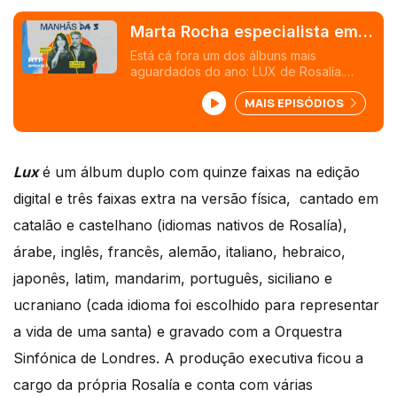
Marta Rocha especialista em
Rosalía
Está cá fora um dos álbuns mais
aguardados do ano: LUX de Rosalía.
Obviamente chamámos Marta Rocha para
MAIS EPISÓDIOS
nos por a par de tudo o que precisamos
de saber.
Lux
é um álbum duplo com quinze faixas na edição
digital e três faixas extra na versão física, cantado em
catalão e castelhano (idiomas nativos de Rosalía),
árabe, inglês, francês, alemão, italiano, hebraico,
japonês, latim, mandarim, português, siciliano e
ucraniano (cada idioma foi escolhido para representar
a vida de uma santa) e gravado com a Orquestra
Sinfónica de Londres. A produção executiva ficou a
cargo da própria Rosalía e conta com várias