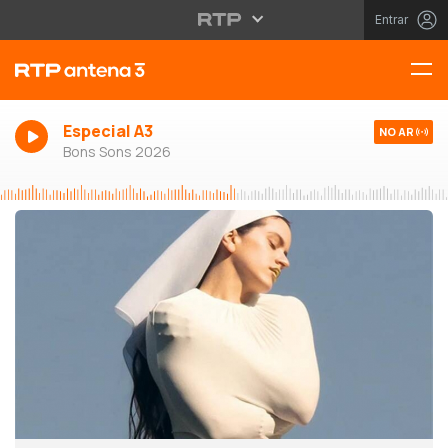
Entrar
Especial A3
NO AR
Bons Sons 2026