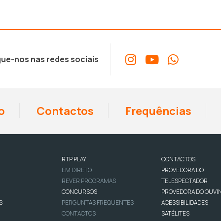
ue-nos nas redes sociais
o
Contactos
Frequências
RTP PLAY
CONTACTOS
EM DIRETO
PROVEDORA DO
REVER PROGRAMAS
TELESPECTADOR
CONCURSOS
PROVEDORA DO OUVI
S
PERGUNTAS FREQUENTES
ACESSIBILIDADES
CONTACTOS
SATÉLITES