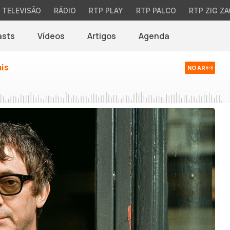
TELEVISÃO
RÁDIO
RTP PLAY
RTP PALCO
RTP ZIG ZA
asts
Vídeos
Artigos
Agenda
ais
NO AR