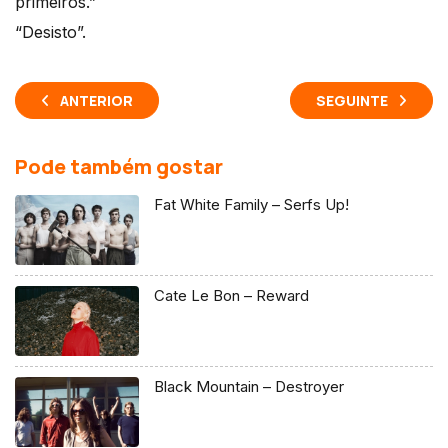
primeiros.”
“Desisto”.
ANTERIOR
SEGUINTE
Pode também gostar
Fat White Family – Serfs Up!
Cate Le Bon – Reward
Black Mountain – Destroyer