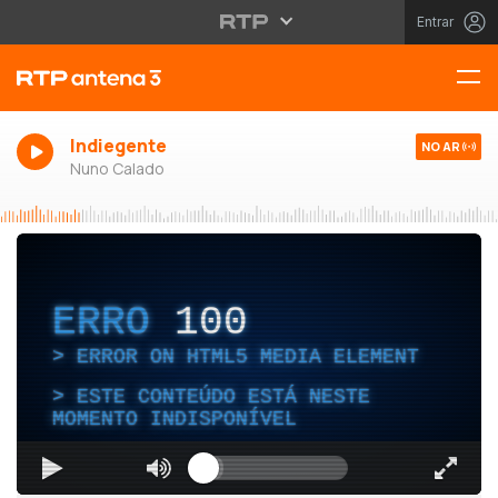
Entrar
Indiegente
NO AR
Nuno Calado
ERRO
100
ERROR ON HTML5 MEDIA ELEMENT
ESTE CONTEÚDO ESTÁ NESTE
MOMENTO INDISPONÍVEL