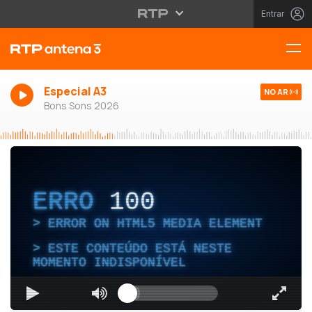
Entrar
Especial A3
NO AR
Bons Sons 2026
ERRO
100
ERROR ON HTML5 MEDIA ELEMENT
ESTE CONTEÚDO ESTÁ NESTE
MOMENTO INDISPONÍVEL