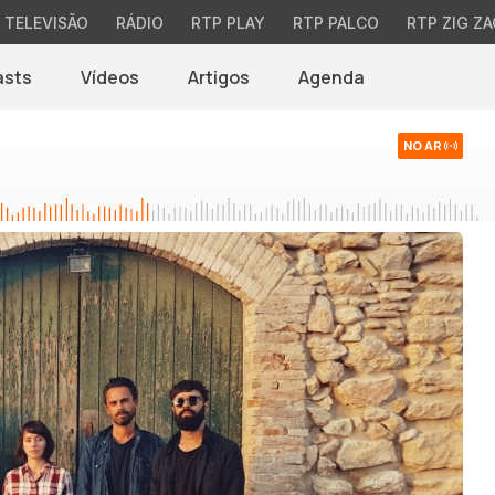
TELEVISÃO
RÁDIO
RTP PLAY
RTP PALCO
RTP ZIG ZA
asts
Vídeos
Artigos
Agenda
NO AR