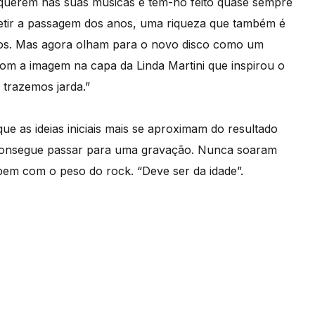
 querem nas suas músicas e têm-no feito quase sempre
letir a passagem dos anos, uma riqueza que também é
ros. Mas agora olham para o novo disco como um
m a imagem na capa da Linda Martini que inspirou o
 trazemos jarda.”
ue as ideias iniciais mais se aproximam do resultado
o consegue passar para uma gravação. Nunca soaram
m com o peso do rock. “Deve ser da idade”.