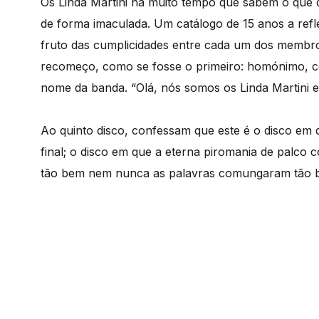
Os Linda Martini há muito tempo que sabem o que
de forma imaculada. Um catálogo de 15 anos a ref
fruto das cumplicidades entre cada um dos memb
recomeço, como se fosse o primeiro: homónimo, co
nome da banda. “Olá, nós somos os Linda Martini e
Ao quinto disco, confessam que este é o disco em q
final; o disco em que a eterna piromania de palc
tão bem nem nunca as palavras comungaram tão be