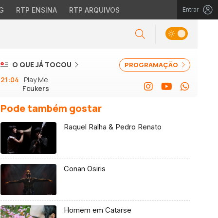
G
RTP ENSINA
RTP ARQUIVOS
Entrar
O QUE JÁ TOCOU
PROGRAMAÇÃO
21:04
Play Me
Fcukers
Pode também gostar
Raquel Ralha & Pedro Renato
Conan Osiris
Homem em Catarse