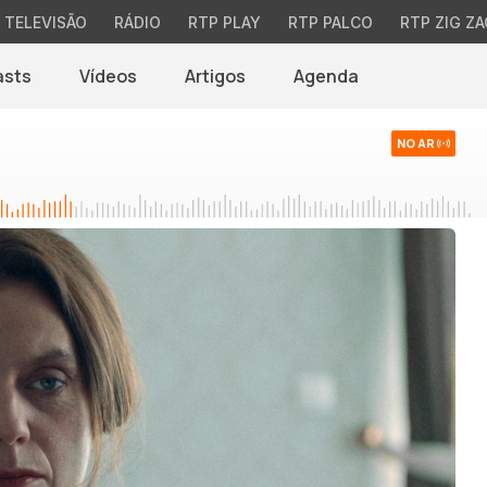
TELEVISÃO
RÁDIO
RTP PLAY
RTP PALCO
RTP ZIG ZA
asts
Vídeos
Artigos
Agenda
NO AR