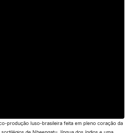
 co-produção luso-brasileira feita em pleno coração da
ortilégios de Nheengatu, língua dos índios e uma