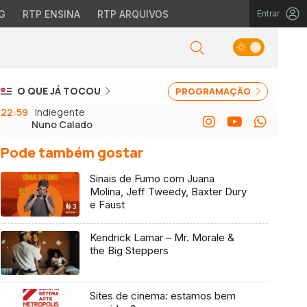
G
RTP ENSINA
RTP ARQUIVOS
Entrar
O QUE JÁ TOCOU
PROGRAMAÇÃO
22:59
Indiegente
Nuno Calado
Pode também gostar
Sinais de Fumo com Juana
Molina, Jeff Tweedy, Baxter Dury
e Faust
Kendrick Lamar – Mr. Morale &
the Big Steppers
Sites de cinema: estamos bem