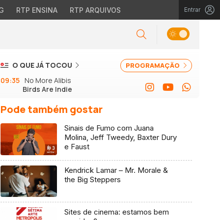
G
RTP ENSINA
RTP ARQUIVOS
Entrar
O QUE JÁ TOCOU
PROGRAMAÇÃO
09:35
No More Alibis
Birds Are Indie
Pode também gostar
Sinais de Fumo com Juana
Molina, Jeff Tweedy, Baxter Dury
e Faust
Kendrick Lamar – Mr. Morale &
the Big Steppers
Sites de cinema: estamos bem