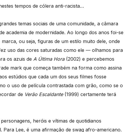
estes tempos de cólera anti-racista…
s grandes temas sociais de uma comunidade, a câmara
de academia de modernidade. Ao longo dos anos foi-se
arca, ou seja, figuras de um estilo muito dele, onde
 fez uso das cores saturadas como ele — olhamos para
ra os azuis de
A Última Hora
(2002) e percebemos
 trade mark que começa também na forma como assina
 aos estúdios que cada um dos seus filmes fosse
como o uso de película contrastada com grão, como se o
recordar de
Verão Escaldante
(1999) certamente terá
rsonagens, heróis e vítimas de quotidianos
l. Para Lee, é uma afirmação de swag afro-americano.