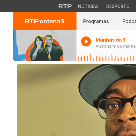
NOTÍCIAS
DESPORTO
Programas
Podc
Manhãs da 3
Alexandre Guimarães