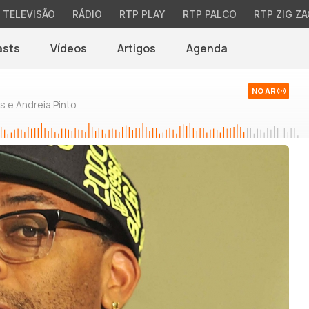
TELEVISÃO
RÁDIO
RTP PLAY
RTP PALCO
RTP ZIG ZA
asts
Vídeos
Artigos
Agenda
NO AR
 e Andreia Pinto