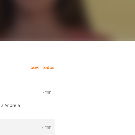
ouvir todos
7min
 a Andreia
4min