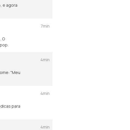
, e agora
7min
. O
 pop.
4min
nome: "Meu
4min
 dicas para
4min