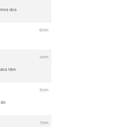
lamos dos
6min
4min
idos têm
5min
 do
7min