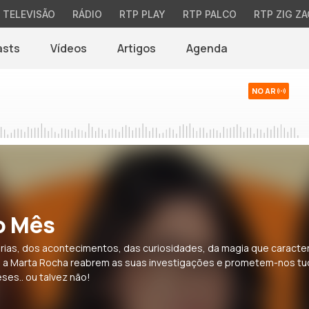
TELEVISÃO
RÁDIO
RTP PLAY
RTP PALCO
RTP ZIG ZA
asts
Vídeos
Artigos
Agenda
NO AR
o Mês
rias, dos acontecimentos, das curiosidades, da magia que caract
e a Marta Rocha reabrem as suas investigações e prometem-nos t
es.. ou talvez não!