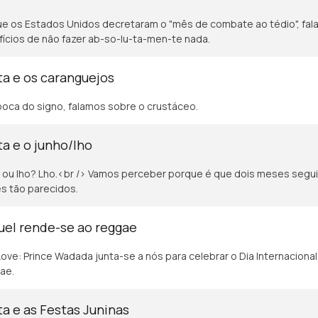
e os Estados Unidos decretaram o "mês de combate ao tédio", fa
ícios de não fazer ab-so-lu-ta-men-te nada.
a e os caranguejos
oca do signo, falamos sobre o crustáceo.
a e o junho/lho
 ou lho? Lho.<br /> Vamos perceber porque é que dois meses segu
s tão parecidos.
uel rende-se ao reggae
ove: Prince Wadada junta-se a nós para celebrar o Dia Internacional
ae.
a e as Festas Juninas