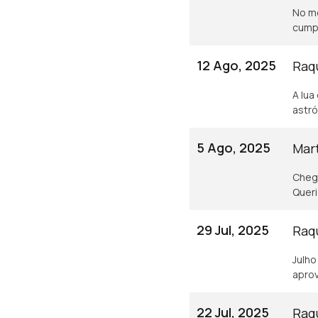
No m
cump
12 Ago, 2025
Raq
A lua
astró
5 Ago, 2025
Mart
Cheg
Queri
29 Jul, 2025
Raqu
Julho
aprov
22 Jul, 2025
Raqu