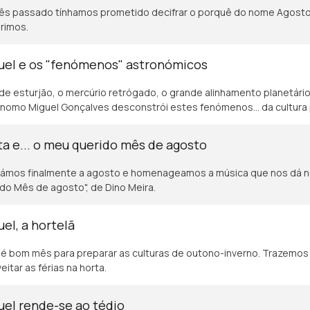
ês passado tínhamos prometido decifrar o porquê do nome Agosto
rimos.
uel e os "fenómenos" astronómicos
 de esturjão, o mercúrio retrógado, o grande alinhamento planetário
nomo Miguel Gonçalves desconstrói estes fenómenos... da cultura
a e... o meu querido mês de agosto
ámos finalmente a agosto e homenageamos a música que nos dá 
do Mês de agosto", de Dino Meira.
el, a hortelã
 é bom mês para preparar as culturas de outono-inverno. Trazemos
eitar as férias na horta.
el rende-se ao tédio