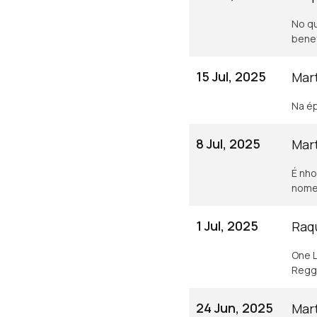
No qu
benef
15 Jul, 2025
Mart
Na ép
8 Jul, 2025
Mart
É nho
nome
1 Jul, 2025
Raq
One L
Regg
24 Jun, 2025
Mart