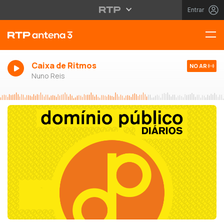
Entrar
Caixa de Ritmos
NO AR
Nuno Reis