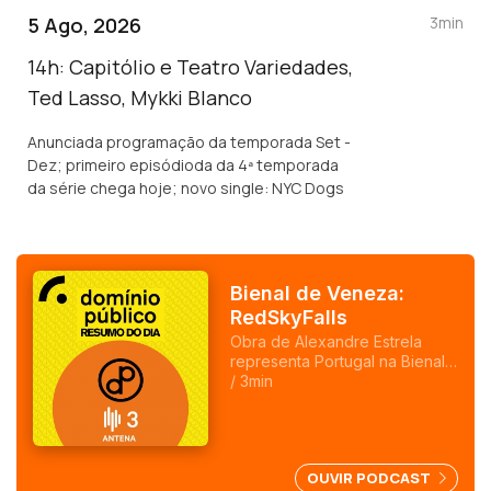
5 Ago, 2026
3min
14h: Capitólio e Teatro Variedades,
Ted Lasso, Mykki Blanco
Anunciada programação da temporada Set -
Dez; primeiro episódioda da 4ª temporada
da série chega hoje; novo single: NYC Dogs
Bienal de Veneza:
RedSkyFalls
Obra de Alexandre Estrela
representa Portugal na Bienal
de Veneza. Marcada pelas
/ 3min
presenças polémicas da Rússia
e de Israel, a mostra de arte
vai de 9 de maio a 22 de
novembro. O João Torgal
OUVIR PODCAST
esteve na apresentação, em