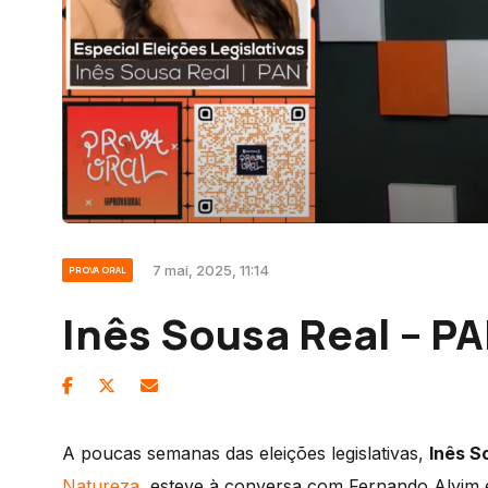
7 mai, 2025, 11:14
PROVA ORAL
Inês Sousa Real – P
A poucas semanas das eleições legislativas,
Inês S
Natureza
, esteve à conversa com Fernando Alvim