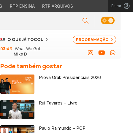
G
RTP ENSINA
RTP ARQUIVOS
Entrar
O QUE JÁ TOCOU
PROGRAMAÇÃO
03:43
What We Got
Mike D
Pode também gostar
Prova Oral: Presidenciais 2026
Rui Tavares – Livre
Paulo Raimundo – PCP