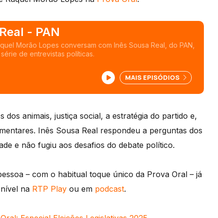
Real - PAN
aquel Morão Lopes conversam com Inês Sousa Real, do PAN,
érie de entrevistas políticas.
MAIS EPISÓDIOS
 dos animais, justiça social, a estratégia do partido e,
rlamentares. Inês Sousa Real respondeu a perguntas dos
de e não fugiu aos desafios do debate político.
essoa – com o habitual toque único da Prova Oral – já
onível na
RTP Play
ou em
podcast
.