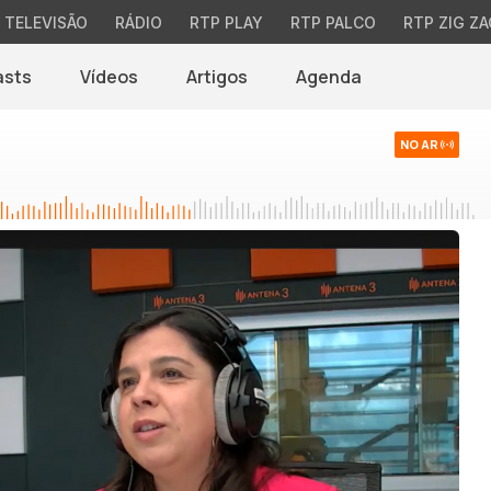
TELEVISÃO
RÁDIO
RTP PLAY
RTP PALCO
RTP ZIG ZA
asts
Vídeos
Artigos
Agenda
NO AR