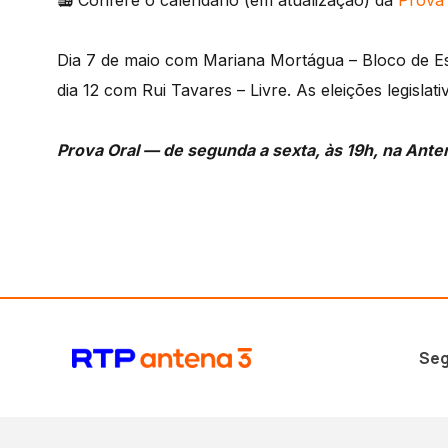
📻 Confere o calendário (em atualização) da
Prova 
Dia 7 de maio com Mariana Mortágua – Bloco de E
dia 12 com Rui Tavares – Livre. As eleições legisla
Prova Oral — de segunda a sexta, às 19h, na Ante
Seg