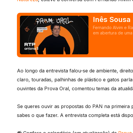
Inês Sousa 
Fernando Alvim e R
em abertura de uma s
Ao longo da entrevista falou-se de ambiente, direitos
claro, touradas, palhinhas de plástico e gatos pa
ouvintes da Prova Oral, comentou temas da atualida
Se queres ouvir as propostas do PAN na primeira p
sabes o que fazer. A entrevista completa está disp