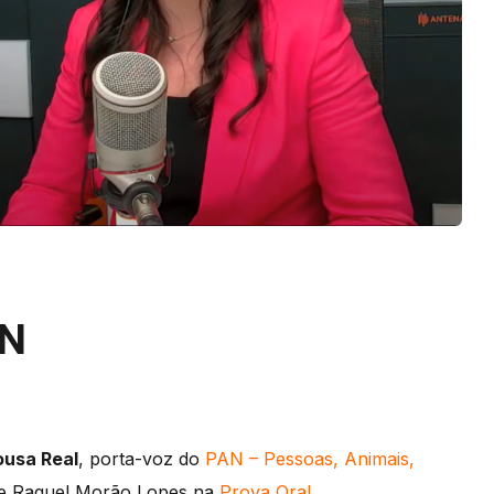
AN
ousa Real
, porta-voz do
PAN – Pessoas, Animais,
 e Raquel Morão Lopes na
Prova Oral
.