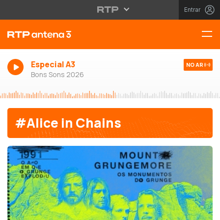
Entrar
Especial A3
NO AR
Bons Sons 2026
#Alice in Chains