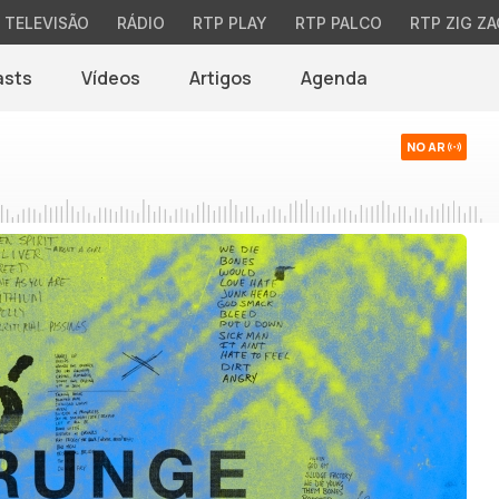
TELEVISÃO
RÁDIO
RTP PLAY
RTP PALCO
RTP ZIG ZA
asts
Vídeos
Artigos
Agenda
NO AR