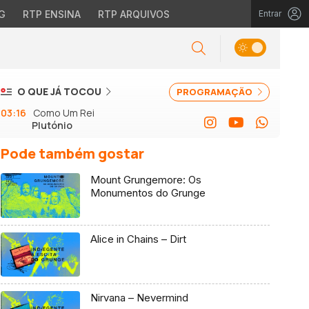
G
RTP ENSINA
RTP ARQUIVOS
Entrar
O QUE JÁ TOCOU
PROGRAMAÇÃO
03:16
Como Um Rei
Plutónio
Pode também gostar
Mount Grungemore: Os
Monumentos do Grunge
Alice in Chains – Dirt
Nirvana – Nevermind