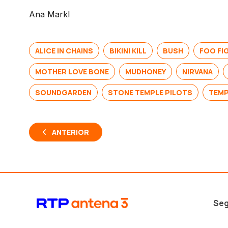
Ana Markl
ALICE IN CHAINS
BIKINI KILL
BUSH
FOO FI
MOTHER LOVE BONE
MUDHONEY
NIRVANA
SOUNDGARDEN
STONE TEMPLE PILOTS
TEMP
ANTERIOR
Seg