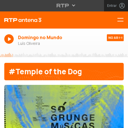
Entrar
Domingo no Mundo
NO AR
Luís Oliveira
#Temple of the Dog