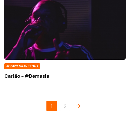
AO VIVO NA ANTENA 3
Carlão – #Demasia
1
2