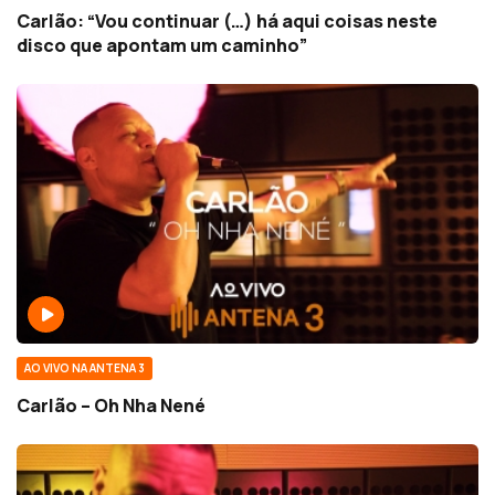
Carlão: “Vou continuar (…) há aqui coisas neste
disco que apontam um caminho”
AO VIVO NA ANTENA 3
Carlão – Oh Nha Nené