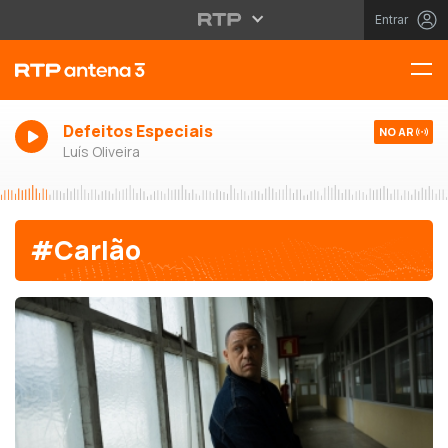
Entrar
Defeitos Especiais
NO AR
Luís Oliveira
#Carlão