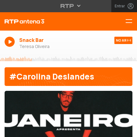
Entrar
Snack Bar
NO AR
Teresa Oliveira
#Carolina Deslandes