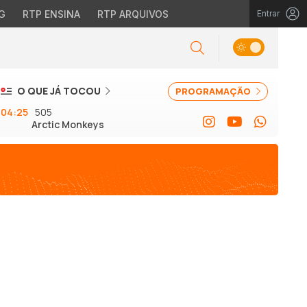
G
RTP ENSINA
RTP ARQUIVOS
Entrar
O QUE JÁ TOCOU
PROGRAMAÇÃO
04:25
505
Arctic Monkeys