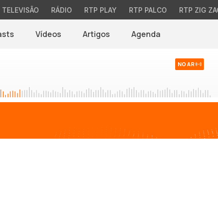
TELEVISÃO
RÁDIO
RTP PLAY
RTP PALCO
RTP ZIG ZA
asts
Vídeos
Artigos
Agenda
NO AR