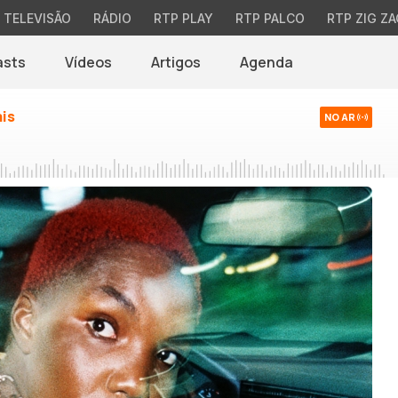
TELEVISÃO
RÁDIO
RTP PLAY
RTP PALCO
RTP ZIG ZA
asts
Vídeos
Artigos
Agenda
ais
NO AR