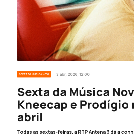
3 abr, 2026, 12:00
SEXTA DA MÚSICA NOVA
Sexta da Música Nova
Kneecap e Prodígio 
abril
Todas as sextas-feiras, a RTP Antena 3 dá a con