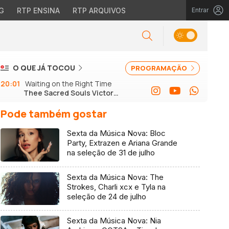
G
RTP ENSINA
RTP ARQUIVOS
Entrar
O QUE JÁ TOCOU
PROGRAMAÇÃO
20:01
Waiting on the Right Time
Thee Sacred Souls Victor
Axelrod
Pode também gostar
Sexta da Música Nova: Bloc
Party, Extrazen e Ariana Grande
na seleção de 31 de julho
Sexta da Música Nova: The
Strokes, Charli xcx e Tyla na
seleção de 24 de julho
Sexta da Música Nova: Nia