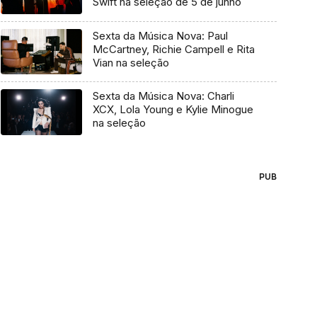
Swift na seleção de 5 de junho
Sexta da Música Nova: Paul
McCartney, Richie Campell e Rita
Vian na seleção
Sexta da Música Nova: Charli
XCX, Lola Young e Kylie Minogue
na seleção
PUB