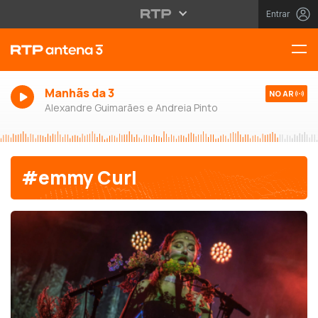
Entrar
Manhãs da 3
NO AR
Alexandre Guimarães e Andreia Pinto
#emmy Curl