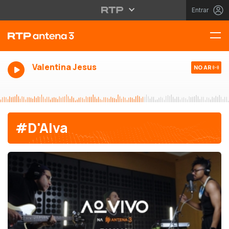
Entrar
Valentina Jesus
NO AR
#D'Alva