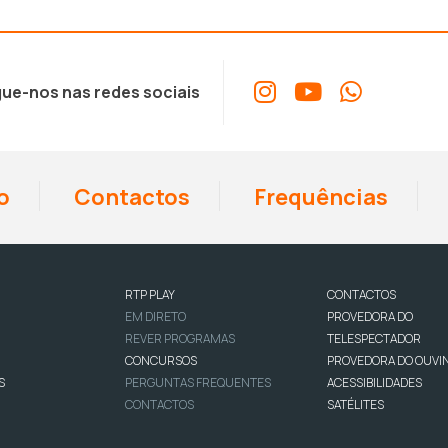
ue-nos nas redes sociais
o
Contactos
Frequências
RTP PLAY
CONTACTOS
EM DIRETO
PROVEDORA DO
REVER PROGRAMAS
TELESPECTADOR
CONCURSOS
PROVEDORA DO OUVI
S
PERGUNTAS FREQUENTES
ACESSIBILIDADES
CONTACTOS
SATÉLITES