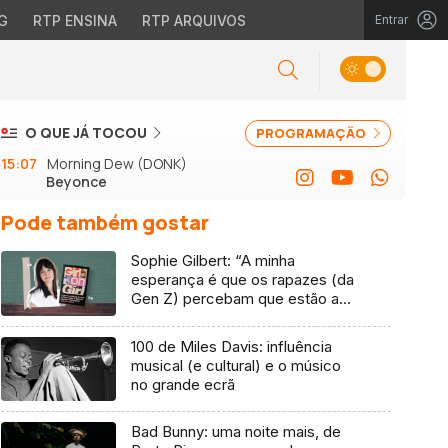
G
RTP ENSINA
RTP ARQUIVOS
Entrar
O QUE JÁ TOCOU
PROGRAMAÇÃO
15:07
Morning Dew (DONK)
Beyonce
Pode também gostar
Sophie Gilbert: “A minha
esperança é que os rapazes (da
Gen Z) percebam que estão a
vender-lhes uma mentira”
100 de Miles Davis: influência
musical (e cultural) e o músico
no grande ecrã
Bad Bunny: uma noite mais, de