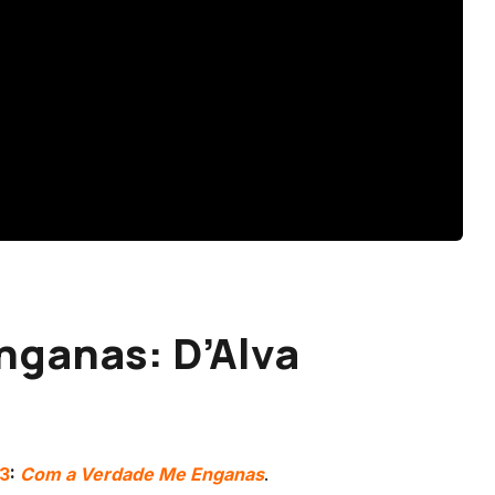
nganas: D’Alva
3
:
Com a Verdade Me Enganas
.