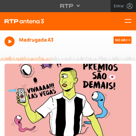
Entrar
Madrugada A3
NO AR