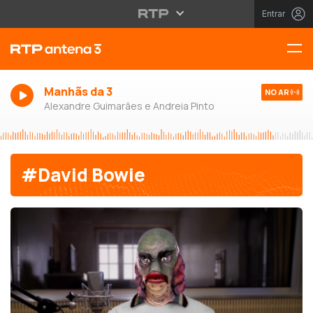
Entrar
Manhãs da 3
NO AR
Alexandre Guimarães e Andreia Pinto
#David Bowie