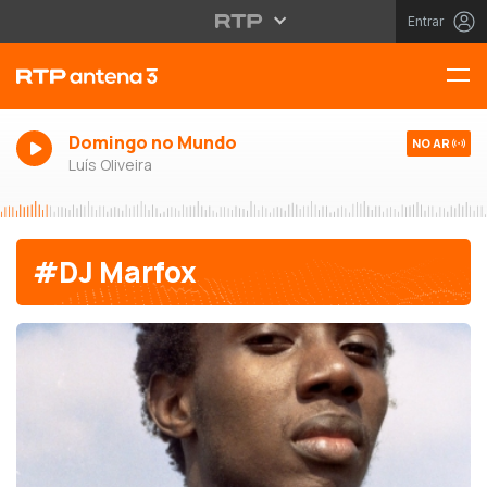
Entrar
Domingo no Mundo
NO AR
Luís Oliveira
#DJ Marfox