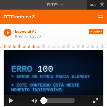
Entrar
Especial A3
NO AR
Bons Sons 2026
ERRO
100
ERROR ON HTML5 MEDIA ELEMENT
ESTE CONTEÚDO ESTÁ NESTE
MOMENTO INDISPONÍVEL