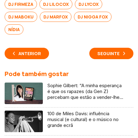
DJ FIRMEZA
DJ LILOCOX
DJ LYCOX
DJ MABOKU
DJ MARFOX
DJ NIGGA FOX
NÍDIA
ANTERIOR
SEGUINTE
Pode também gostar
Sophie Gilbert: “A minha esperança
é que os rapazes (da Gen Z)
percebam que estão a vender-lhes
uma mentira”
100 de Miles Davis: influência
musical (e cultural) e o músico no
grande ecrã