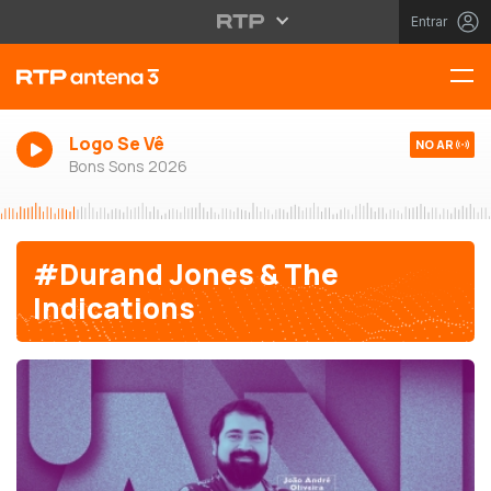
Entrar
Logo Se Vê
NO AR
Bons Sons 2026
#Durand Jones & The
Indications