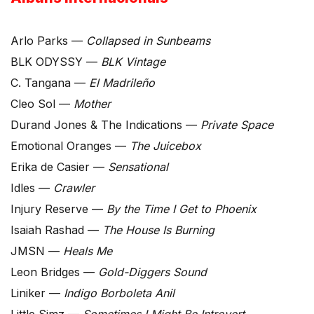
Arlo Parks —
Collapsed in Sunbeams
BLK ODYSSY —
BLK Vintage
C. Tangana —
El Madrileño
Cleo Sol —
Mother
Durand Jones & The Indications —
Private Space
Emotional Oranges —
The Juicebox
Erika de Casier —
Sensational
Idles —
Crawler
Injury Reserve —
By the Time I Get to Phoenix
Isaiah Rashad —
The House Is Burning
JMSN —
Heals Me
Leon Bridges —
Gold-Diggers Sound
Liniker —
Indigo Borboleta Anil
Little Simz —
Sometimes I Might Be Introvert