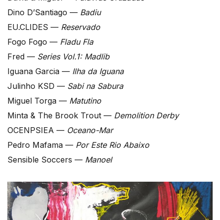
Dino D’Santiago —
Badiu
EU.CLIDES —
Reservado
Fogo Fogo —
Fladu Fla
Fred —
Series Vol.1: Madlib
Iguana Garcia —
Ilha da Iguana
Julinho KSD —
Sabi na Sabura
Miguel Torga —
Matutino
Minta & The Brook Trout —
Demolition Derby
OCENPSIEA —
Oceano-Mar
Pedro Mafama —
Por Este Rio Abaixo
Sensible Soccers —
Manoel