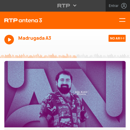
Entrar
Madrugada A3
NO AR