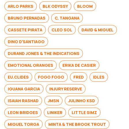
ARLO PARKS
BLK ODYSSY
BLOOM
BRUNO PERNADAS
C. TANGANA
CASSETE PIRATA
CLEO SOL
DAVID & MIGUEL
DINO D'SANTIAGO
DURAND JONES & THE INDICATIONS
EMOTIONAL ORANGES
ERIKA DE CASIER
EU.CLIDES
FOGO FOGO
FRED
IDLES
IGUANA GARCIA
INJURY RESERVE
ISAIAH RASHAD
JMSN
JULINHO KSD
LEON BRIDGES
LINIKER
LITTLE SIMZ
MIGUEL TORGA
MINTA & THE BROOK TROUT