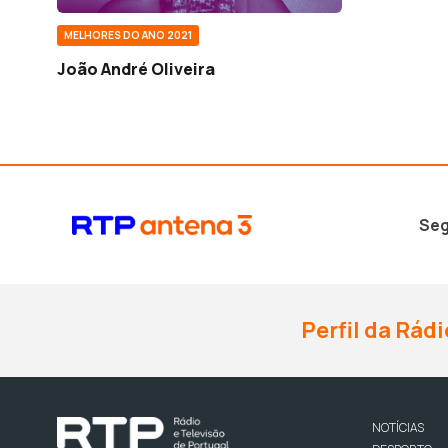
MELHORES DO ANO 2021
João André Oliveira
Seg
Perfil da Rádi
NOTÍCIAS