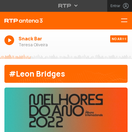
Entrar
Snack Bar
NO AR
Teresa Oliveira
#Leon Bridges