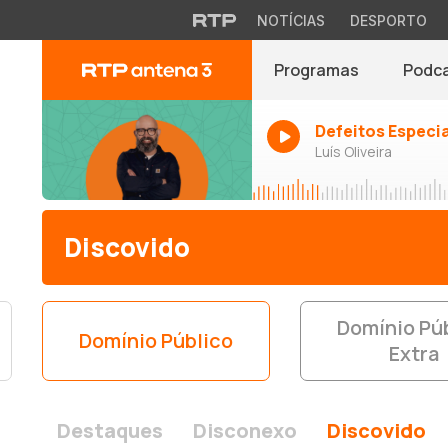
NOTÍCIAS
DESPORTO
Programas
Podc
Defeitos Especi
Luís Oliveira
Discovido
Domínio Pú
Domínio Público
Extra
Destaques
Disconexo
Discovido