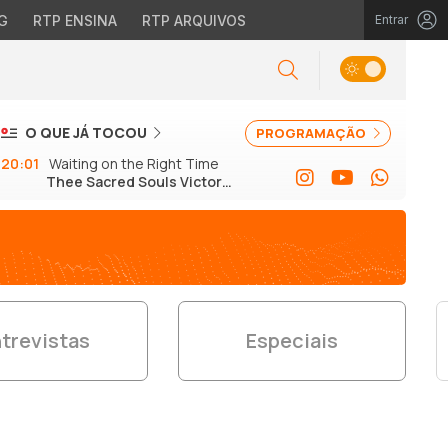
G
RTP ENSINA
RTP ARQUIVOS
Entrar
O QUE JÁ TOCOU
PROGRAMAÇÃO
20:01
Waiting on the Right Time
Thee Sacred Souls Victor
Axelrod
trevistas
Especiais