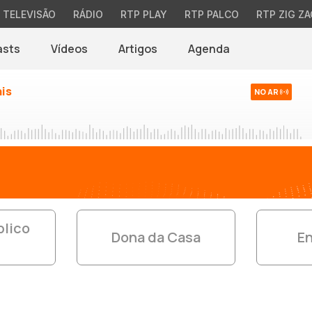
TELEVISÃO
RÁDIO
RTP PLAY
RTP PALCO
RTP ZIG ZA
asts
Vídeos
Artigos
Agenda
ais
NO AR
blico
Dona da Casa
En