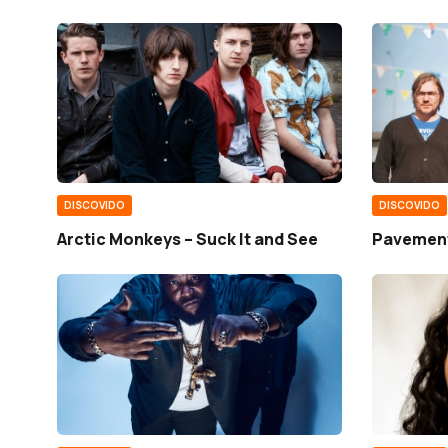
DISCOVIDO
DISCOVIDO
Arctic Monkeys – Suck It and See
Pavement