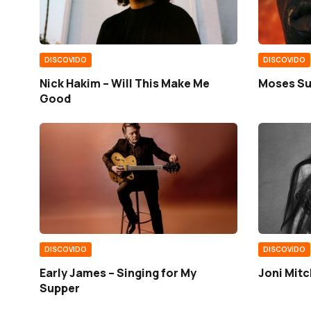
DISCOVIDO
DISCOVIDO
Nick Hakim – Will This Make Me
Moses Su
Good
DISCOVIDO
DISCOVIDO
Early James – Singing for My
Joni Mitc
Supper