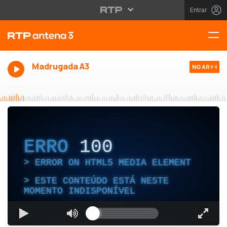
Entrar
Madrugada A3
NO AR
ERRO
100
ERROR ON HTML5 MEDIA ELEMENT
ESTE CONTEÚDO ESTÁ NESTE
MOMENTO INDISPONÍVEL