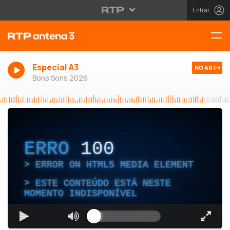
Entrar
Especial A3
NO AR
Bons Sons 2026
ERRO
100
ERROR ON HTML5 MEDIA ELEMENT
ESTE CONTEÚDO ESTÁ NESTE
MOMENTO INDISPONÍVEL