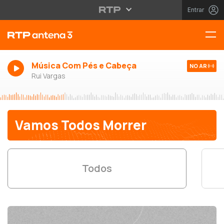
Entrar
Música Com Pés e Cabeça
NO AR
Rui Vargas
Vamos Todos Morrer
Todos