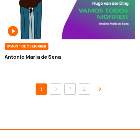
VAMOS TODOS MORRER
António Maria de Sena
1
2
3
4